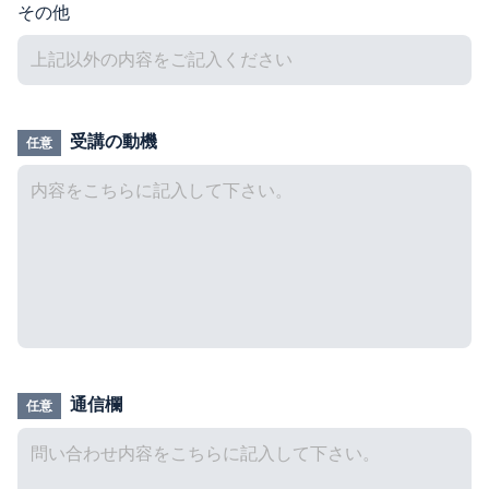
その他
受講の動機
任意
通信欄
任意