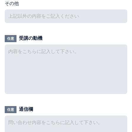
その他
受講の動機
任意
通信欄
任意