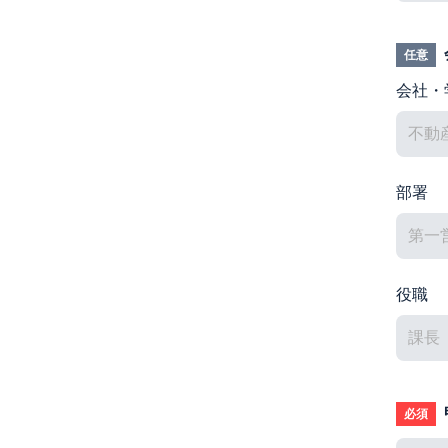
任意
会社・
部署
役職
必須