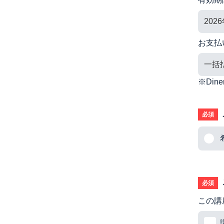
お支払
※Di
必須
必須
この講