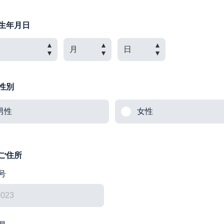
生年月日
性別
男性
女性
ご住所
号