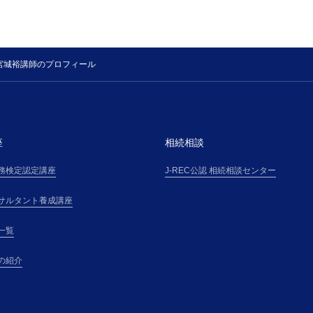
宮城裕講師のプロフィール
座
相続相談
務検定認定講座
J-REC公認 相続相談センター
サルタント養成講座
一覧
の紹介