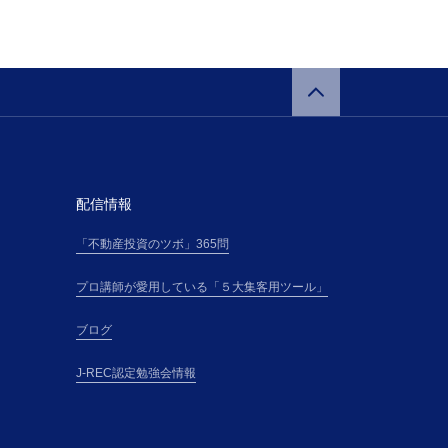
配信情報
「不動産投資のツボ」365問
プロ講師が愛用している「５大集客用ツール」
ブログ
J-REC認定勉強会情報