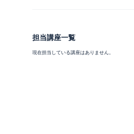
男性）
沖縄の賃貸事情も
２時間でした。（
担当講座一覧
今回初めて講座を
沖縄における賃貸
現在担当している講座はありません。
かったです。同じ
勉強になりました
当初は聞きなれな
寧な説明にド素人
いての説明を分か
って非常に大きな
講座を受ける前は
少し自信がつきま
の価値のある内容