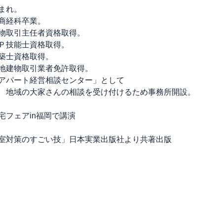
まれ。
商経科卒業。
物取引主任者資格取得。
Ｐ技能士資格取得。
築士資格取得。
地建物取引業者免許取得。
アパート経営相談センター」として
大家さ
んの相談を受け付けるため事務所開設。
宅フェアin福岡で講演
室対策のすごい技」日本実業出版社より共著出
版