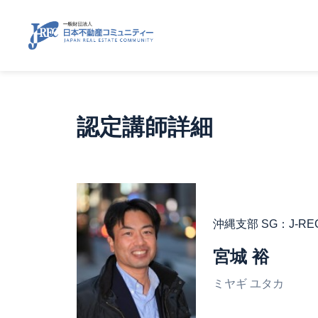
認定講師詳細
沖縄支部 SG：J-
宮城 裕
ミヤギ ユタカ