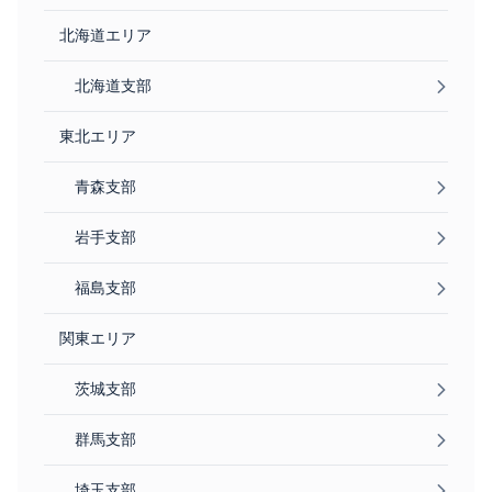
師のお話を聞き、更に興味が湧きました。これまでの知識
北海道エリア
理でき、何を知らないといけないかが分かり、大変有効で
た。復習しながら、理解を深めていきたいです。（K.Nさ
北海道支部
2級に引き続き上大田先生に御指導賜りまして、本当に有
東北エリア
ございました。前回同様とてもわかりやすく実例のお話し
メージがつかみやすくなり助かりました。有難うございま
青森支部
た。（I.Tさま）
岩手支部
福島支部
関東エリア
茨城支部
群馬支部
埼玉支部