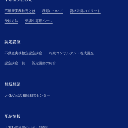
不動産実務検定とは
種類について
資格取得のメリット
受験方法
受講生専用ページ
認定講座
不動産実務検定認定講座
相続コンサルタント養成講座
認定講座一覧
認定講師の紹介
相続相談
J-REC公認 相続相談センター
配信情報
「不動産投資のツボ」365問