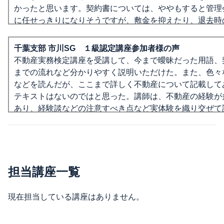
かったと思います。契約書については、ややもすると管理
に任せっきりになりそうですが、敷金を抑えたり、退去時
リーニング代を特約にするとか、いろいろなアイデアがあ
良かったと思います。こうでなければいけないというのは
千葉支部 市川SG １級認定講座参加者様の声
のですね。契約書でしっかりとお互いが理解しあうことが
不動産実務検定講座を受講して、今まで曖昧だった用語、
であると理解させていただきました。まずは物件購入から
までの流れなど分かりやすく説明いただけた。また、色々
輩方のご意見を聞いて推進して行こうと思います。（A.J
などを読んだが、ここまで詳しく不動産について記載して
ま）
テキストはないのではと思った。講師は、不動産の経験が
あり、経験談などの注意すべき点など実体験を織り交ぜて
今回、初めて講座に参加させていただきました。自分自身
いただけたので分かりやすかった。今まで、不動産を購入
ェアハウスの管理を行っているのですが、独学で管理だっ
ことがあるが、知識不足による失敗をしていることを今回
め、今回こういった講座に参加することで新しい学びがあ
動産実務検定を受講して分かった。もっと早く不動産実務
した。特に物件取得でのデッドクロスや、不動産物件の市
を受講できていれば良かった。3日間という短い時間でし
査法などはとても勉強になりました。先生の上大田さんと
が、今回の講座は、今後の不動産経営に確実にためになる
担当講座一覧
き合いがあり、ご参加させていただく機会をいただきまし
でした。ありがとうございました。今回学んだことを再復
普段お会いした際に不動産に関するお話をすることはある
て活かしていきたいと思います。（K.Sさま）
現在担当している講座はありません。
すが、講座でお話を聞くことによってより理解が深まりま
た。また自分が分からない点なども聞きやすく、詳しく説
2級に続いて、1級の講義も上大田さんの講義を受講させて