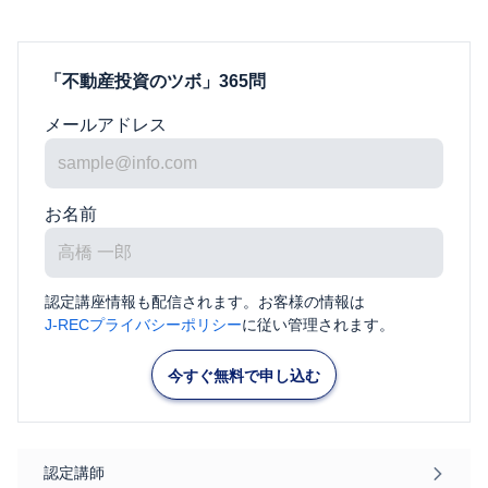
てくれたため、自分の中に取り込み安かったと感じていま
だきました。宿題で自分が間違えた部分も講義の後にどの
今回は2級でしたが、物件の取得なども考えているため、1
りが間違えなのか？などを丁寧に教えていただきました。
講座も受けたいと思っています。参加させていただく機会
の時もそうでしたが、テキスト外の質問などもいろいろ相
ただきありがとうございました。（N.Tさま）
「不動産投資のツボ」365問
やすく、とても理解が深まりました。この講義を通じて、
不動産投資を行っていきたいと思っております。この度は
メールアドレス
今まであやふやで何となく知っていた事が、今回の講座で
に受講の機会をいただきありがとうございました。（N.T
化されました。賃貸経営の難しさも含め、たくさんの事を
ま）
しましたので今後どのように不動産を活用するか、よく考
いこうと思います。丁寧な講義ありがとうございました。
お名前
不動産の知識で個別個別で知っていた内容が一連で繋がり
（K.Nさま）
体が把握できるようになった気がします。教科書のみなら
実務上で理解が深くなかった部分も丁寧に質問に回答いた
実体験に基かれた実例と共に、とてもわかりやすい講義で
き、非常にクリアになりました。教科書的な内容のみなら
認定講座情報も配信されます。お客様の情報は
義でした。（I.Tさま）
実際の例を提示してもらい実務に沿った内容で理解を促進
J-RECプライバシーポリシー
に従い管理されます。
だいたおかげで理解が深まったと思います。（H.Tさま）
今すぐ無料で申し込む
受講のきっかけは、相続で、売却のつもりでしたが、その
で、色々な疑問が沸いてきて、知識をつけたいと感じまし
ネット検索する中で、ウラケンサロンを知り、入会。タイ
認定講師
グよくシェアハウスの内覧会に参加させていただき、上大