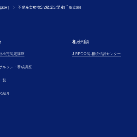
受講者は、第３条で定める受講料金を対価として、主
不動産実務検定2級認定講座[千葉支部]
講座]
講座を受講できるものとします。
第３条(受講料金等)
受講者は、主催者が受講申込の承諾通知を受領後直ち
方法により、本サイト上その他で主催者が掲示する受
「受講料金表」という）に基づき算定される受講料金
座
相続相談
ます。
務検定認定講座
J-REC公認 相続相談センター
第４条(本講座の申し込み)
１．本講座の受講希望者（以下「受講希望者」という
サルタント養成講座
に掲載する手続、または主催者の定めるその他の手続
申込(以下「受講申込」という)を行ない、氏名・住所
一覧
催者の別途定める事項について、正確且つ最新の情報
報」という）を申込書その他に記載して提供するもの
の紹介
２．受講者が、本講座を勤務先等の所属団体（以下「
う）を通じて申し込む場合（以下、「団体申込」とい
各受講者は、連帯して、本規約に基づく義務を負うも
第５条(本講座受講申込の承諾)
１．主催者は、受講希望者に対して、受講料金の支払
にて通知し、主催者が別途定める審査基準に基づく受