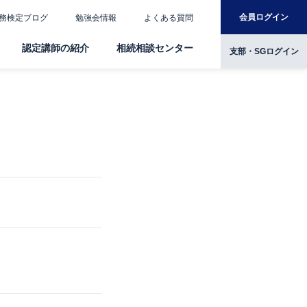
会員ログイン
務検定ブログ
勉強会情報
よくある質問
認定講師の紹介
相続相談センター
支部・SGログイン