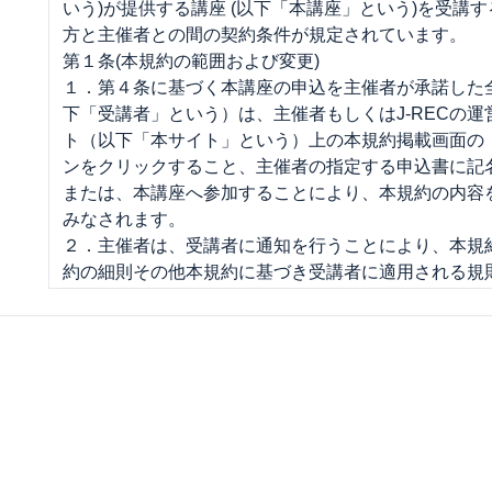
いう)が提供する講座 (以下「本講座」という)を受講
方と主催者との間の契約条件が規定されています。
第１条(本規約の範囲および変更)
１．第４条に基づく本講座の申込を主催者が承諾した
下「受講者」という）は、主催者もしくはJ-RECの
ト（以下「本サイト」という）上の本規約掲載画面の
ンをクリックすること、主催者の指定する申込書に記
または、本講座へ参加することにより、本規約の内容
みなされます。
２．主催者は、受講者に通知を行うことにより、本規
約の細則その他本規約に基づき受講者に適用される規
（以下「細則」という）の制定をすることができるも
お、J-RECが受講者に適用されるものとして規則又
掲載した場合、その規則又は条件は、主催者が受講者
みなして、主催者と受講者の契約に適用します。但し
は細則が通知された後に、受講者が主催者の講座に参
受講者は当該内容に同意したものとみなされ、当該変
は、本規約の一部を構成するものとして、受講者に適
第２条(提供サービス)