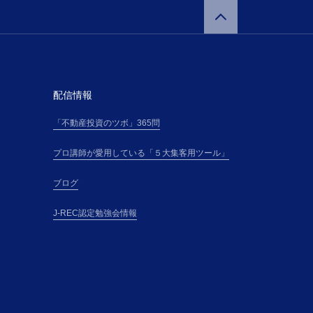
催者が提供する本
に承諾通知記載の
講料金表（以下、
を支払うものとし
配信情報
「不動産投資のツボ」365問
）は、本サイト上
プロ講師が愛用している「５大集客用ツール」
に従って、受講の
・電話番号その他主
ブログ
（以下「登録情
とします。
J-REC認定勉強会情報
所属団体」とい
う）、所属団体と
のとします。
方法を電子メール
講申込の審査の結