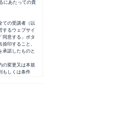
するにあたっての貴
全ての受講者（以
運営するウェブサイ
「同意する」ボタ
名捺印すること、
を承諾したものと
約の変更又は本規
則もしくは条件
のとします。な
は条件を本サイトに
に通知した細則と
、当該変更規定又
加した場合には、
更規定および細則
用されます。