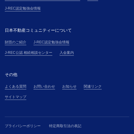
して、本規約に基づく義務を負うものとします。
J-REC認定勉強会情報
第５条(本講座受講申込の承諾)
１．主催者は、受講希望者に対して、受講料金の支払
方法を電子メールにて通知し、主催者が別途定める審
日本不動産コミュニティーについて
査基準に基づく受講申込の審査の結果、受講申込を承
諾しない場合には、受講希望者に対して、本講座の受
財団のご紹介
J-REC認定勉強会情報
講を承諾しない旨を通知するものとします。
J-REC公認 相続相談センター
入会案内
２．主催者と受講者間の本講座の提供に係る契約（以
下「本契約」という）は、受講料金全額の入金を確認
したときに有効に成立し、受講希望者は、本規約の定
その他
めに従い受講者たる資格を取得するものとします。
第６条(登録情報の使用)
よくある質問
お問い合わせ
お知らせ
関連リンク
１．主催者は、J-RECのウェブサイトに掲載されるプ
ライバシーポリシーに従い、登録情報および受講者が
サイトマップ
本講座を受講する過程において主催者が知り得た情報
（以下「受講者情報」という）を使用することができ
るものとします。ただし、プライバシーポリシーの適
用においては、「日本不動産コミュニティー」との記
プライバシーポリシー
特定商取引法の表記
載を主催者と読み替えるものとし、ビジネス・パート