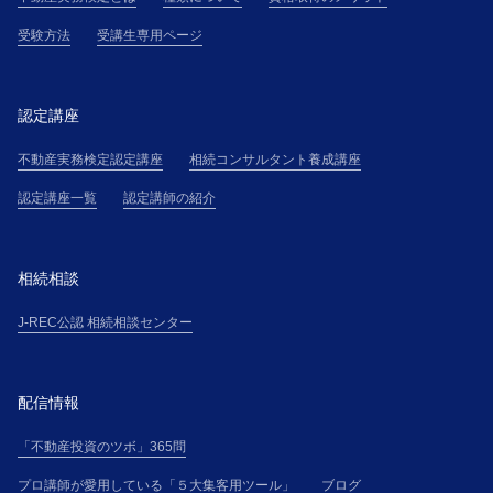
受講者は、第３条で定める受講料金を対価として、主
催者が提供する本講座を受講できるものとします。
受験方法
受講生専用ページ
第３条(受講料金等)
受講者は、主催者が受講申込の承諾通知を受領後直ち
に承諾通知記載の方法により、本サイト上その他で主
認定講座
催者が掲示する受講料金表（以下、「受講料金表」と
不動産実務検定認定講座
相続コンサルタント養成講座
いう）に基づき算定される受講料金を支払うものとし
ます。
認定講座一覧
認定講師の紹介
第４条(本講座の申し込み)
１．本講座の受講希望者（以下「受講希望者」とい
う）は、本サイト上に掲載する手続、または主催者の
相続相談
定めるその他の手続に従って、受講の申込(以下「受講
申込」という)を行ない、氏名・住所・電話番号その他
J-REC公認 相続相談センター
主催者の別途定める事項について、正確且つ最新の情
報（以下「登録情報」という）を申込書その他に記載
して提供するものとします。
配信情報
２．受講者が、本講座を勤務先等の所属団体（以下
「不動産投資のツボ」365問
「所属団体」という）を通じて申し込む場合（以下、
「団体申込」という）、所属団体と各受講者は、連帯
プロ講師が愛用している「５大集客用ツール」
ブログ