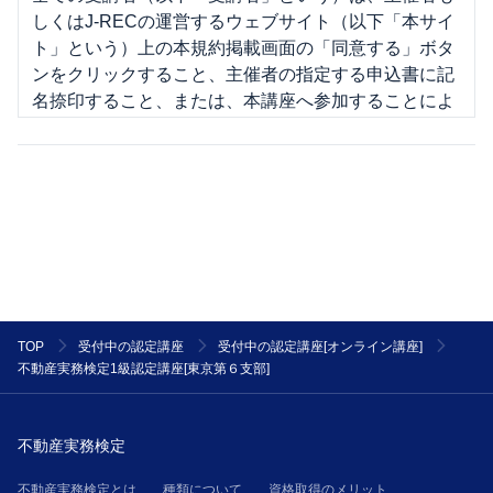
しくはJ-RECの運営するウェブサイト（以下「本サイ
ト」という）上の本規約掲載画面の「同意する」ボタ
ンをクリックすること、主催者の指定する申込書に記
名捺印すること、または、本講座へ参加することによ
り、本規約の内容を承諾したものとみなされます。
２．主催者は、受講者に通知を行うことにより、本規
約の変更又は本規約の細則その他本規約に基づき受講
者に適用される規則もしくは条件（以下「細則」とい
う）の制定をすることができるものとします。なお、
J-RECが受講者に適用されるものとして規則又は条件
を本サイトに掲載した場合、その規則又は条件は、主
催者が受講者に通知した細則とみなして、主催者と受
講者の契約に適用します。但し、当該変更規定又は細
TOP
受付中の認定講座
受付中の認定講座[オンライン講座]
則が通知された後に、受講者が主催者の講座に参加し
不動産実務検定1級認定講座[東京第６支部]
た場合には、受講者は当該内容に同意したものとみな
され、当該変更規定および細則は、本規約の一部を構
成するものとして、受講者に適用されます。
不動産実務検定
第２条(提供サービス)
不動産実務検定とは
種類について
資格取得のメリット