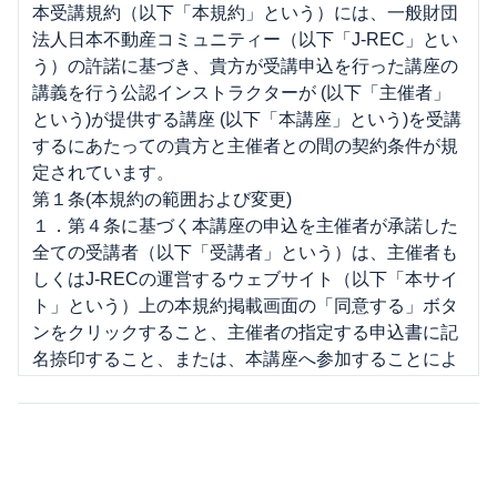
本受講規約（以下「本規約」という）には、一般財団
法人日本不動産コミュニティー（以下「J-REC」とい
う）の許諾に基づき、貴方が受講申込を行った講座の
講義を行う公認インストラクターが (以下「主催者」
という)が提供する講座 (以下「本講座」という)を受講
するにあたっての貴方と主催者との間の契約条件が規
定されています。
第１条(本規約の範囲および変更)
１．第４条に基づく本講座の申込を主催者が承諾した
全ての受講者（以下「受講者」という）は、主催者も
しくはJ-RECの運営するウェブサイト（以下「本サイ
ト」という）上の本規約掲載画面の「同意する」ボタ
ンをクリックすること、主催者の指定する申込書に記
名捺印すること、または、本講座へ参加することによ
り、本規約の内容を承諾したものとみなされます。
２．主催者は、受講者に通知を行うことにより、本規
約の変更又は本規約の細則その他本規約に基づき受講
者に適用される規則もしくは条件（以下「細則」とい
う）の制定をすることができるものとします。なお、