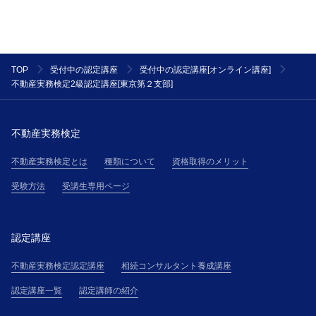
J-RECが受講者に適用されるものとして規則又は条件
を本サイトに掲載した場合、その規則又は条件は、主
催者が受講者に通知した細則とみなして、主催者と受
講者の契約に適用します。但し、当該変更規定又は細
TOP
受付中の認定講座
受付中の認定講座[オンライン講座]
則が通知された後に、受講者が主催者の講座に参加し
不動産実務検定2級認定講座[東京第２支部]
た場合には、受講者は当該内容に同意したものとみな
され、当該変更規定および細則は、本規約の一部を構
成するものとして、受講者に適用されます。
不動産実務検定
第２条(提供サービス)
不動産実務検定とは
種類について
資格取得のメリット
受講者は、第３条で定める受講料金を対価として、主
催者が提供する本講座を受講できるものとします。
受験方法
受講生専用ページ
第３条(受講料金等)
受講者は、主催者が受講申込の承諾通知を受領後直ち
に承諾通知記載の方法により、本サイト上その他で主
認定講座
催者が掲示する受講料金表（以下、「受講料金表」と
不動産実務検定認定講座
相続コンサルタント養成講座
いう）に基づき算定される受講料金を支払うものとし
ます。
認定講座一覧
認定講師の紹介
第４条(本講座の申し込み)