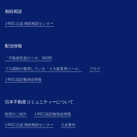
１．本講座の受講希望者（以下「受講希望者」とい
う）は、本サイト上に掲載する手続、または主催者の
相続相談
定めるその他の手続に従って、受講の申込(以下「受講
申込」という)を行ない、氏名・住所・電話番号その他
J-REC公認 相続相談センター
主催者の別途定める事項について、正確且つ最新の情
報（以下「登録情報」という）を申込書その他に記載
して提供するものとします。
配信情報
２．受講者が、本講座を勤務先等の所属団体（以下
「不動産投資のツボ」365問
「所属団体」という）を通じて申し込む場合（以下、
「団体申込」という）、所属団体と各受講者は、連帯
プロ講師が愛用している「５大集客用ツール」
ブログ
して、本規約に基づく義務を負うものとします。
J-REC認定勉強会情報
第５条(本講座受講申込の承諾)
１．主催者は、受講希望者に対して、受講料金の支払
方法を電子メールにて通知し、主催者が別途定める審
日本不動産コミュニティーについて
査基準に基づく受講申込の審査の結果、受講申込を承
諾しない場合には、受講希望者に対して、本講座の受
財団のご紹介
J-REC認定勉強会情報
講を承諾しない旨を通知するものとします。
J-REC公認 相続相談センター
入会案内
２．主催者と受講者間の本講座の提供に係る契約（以
下「本契約」という）は、受講料金全額の入金を確認