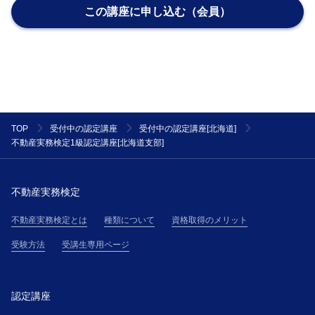
この講座に申し込む（会員）
を本サイトに掲載した場合、その規則又は条件は、主
催者が受講者に通知した細則とみなして、主催者と受
講者の契約に適用します。但し、当該変更規定又は細
則が通知された後に、受講者が主催者の講座に参加し
た場合には、受講者は当該内容に同意したものとみな
され、当該変更規定および細則は、本規約の一部を構
成するものとして、受講者に適用されます。
TOP
受付中の認定講座
受付中の認定講座[北海道]
第２条(提供サービス)
不動産実務検定1級認定講座[北海道支部]
受講者は、第３条で定める受講料金を対価として、主
催者が提供する本講座を受講できるものとします。
第３条(受講料金等)
不動産実務検定
受講者は、主催者が受講申込の承諾通知を受領後直ち
に承諾通知記載の方法により、本サイト上その他で主
不動産実務検定とは
種類について
資格取得のメリット
催者が掲示する受講料金表（以下、「受講料金表」と
受験方法
受講生専用ページ
いう）に基づき算定される受講料金を支払うものとし
ます。
第４条(本講座の申し込み)
認定講座
１．本講座の受講希望者（以下「受講希望者」とい