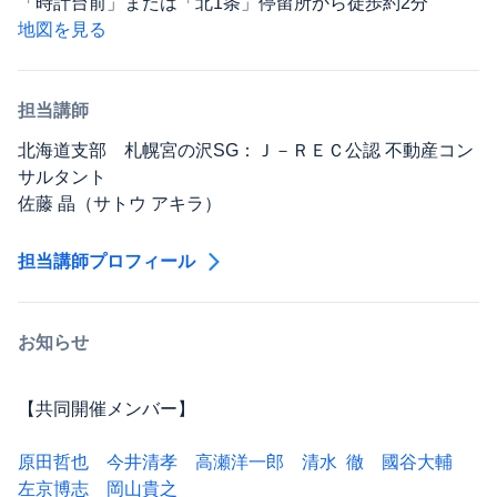
「時計台前」または「北1条」停留所から徒歩約2分
地図を見る
担当講師
北海道支部 札幌宮の沢SG：Ｊ－ＲＥＣ公認 不動産コン
サルタント
佐藤 晶（サトウ アキラ）
担当講師プロフィール
お知らせ
【共同開催メンバー】
原田哲也
今井清孝
高瀬洋一郎
清水 徹
國谷大輔
左京博志
岡山貴之