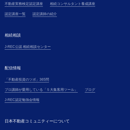
う）は、本サイト上に掲載する手続、または主催者の
不動産実務検定認定講座
相続コンサルタント養成講座
定めるその他の手続に従って、受講の申込(以下「受講
認定講座一覧
認定講師の紹介
申込」という)を行ない、氏名・住所・電話番号その他
主催者の別途定める事項について、正確且つ最新の情
報（以下「登録情報」という）を申込書その他に記載
相続相談
して提供するものとします。
２．受講者が、本講座を勤務先等の所属団体（以下
J-REC公認 相続相談センター
「所属団体」という）を通じて申し込む場合（以下、
「団体申込」という）、所属団体と各受講者は、連帯
して、本規約に基づく義務を負うものとします。
配信情報
第５条(本講座受講申込の承諾)
１．主催者は、受講希望者に対して、受講料金の支払
「不動産投資のツボ」365問
方法を電子メールにて通知し、主催者が別途定める審
プロ講師が愛用している「５大集客用ツール」
ブログ
査基準に基づく受講申込の審査の結果、受講申込を承
諾しない場合には、受講希望者に対して、本講座の受
J-REC認定勉強会情報
講を承諾しない旨を通知するものとします。
２．主催者と受講者間の本講座の提供に係る契約（以
下「本契約」という）は、受講料金全額の入金を確認
日本不動産コミュニティーについて
したときに有効に成立し、受講希望者は、本規約の定