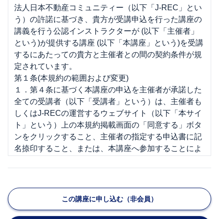
法人日本不動産コミュニティー（以下「J-REC」とい
う）の許諾に基づき、貴方が受講申込を行った講座の
講義を行う公認インストラクターが (以下「主催者」
という)が提供する講座 (以下「本講座」という)を受講
するにあたっての貴方と主催者との間の契約条件が規
定されています。
第１条(本規約の範囲および変更)
１．第４条に基づく本講座の申込を主催者が承諾した
全ての受講者（以下「受講者」という）は、主催者も
しくはJ-RECの運営するウェブサイト（以下「本サイ
ト」という）上の本規約掲載画面の「同意する」ボタ
ンをクリックすること、主催者の指定する申込書に記
名捺印すること、または、本講座へ参加することによ
り、本規約の内容を承諾したものとみなされます。
２．主催者は、受講者に通知を行うことにより、本規
約の変更又は本規約の細則その他本規約に基づき受講
者に適用される規則もしくは条件（以下「細則」とい
この講座に申し込む（非会員）
う）の制定をすることができるものとします。なお、
J-RECが受講者に適用されるものとして規則又は条件