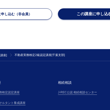
お、J-RECが受講者に適用されるものとして規則又
掲載した場合、その規則又は条件は、主催者が受講者
みなして、主催者と受講者の契約に適用します。但し
この講座に申し込
に申し込む（非会員）
は細則が通知された後に、受講者が主催者の講座に参
受講者は当該内容に同意したものとみなされ、当該変
は、本規約の一部を構成するものとして、受講者に適
第２条(提供サービス)
受講者は、第３条で定める受講料金を対価として、主
講座を受講できるものとします。
第３条(受講料金等)
不動産実務検定2級認定講座[千葉支部]
講座]
受講者は、主催者が受講申込の承諾通知を受領後直ち
方法により、本サイト上その他で主催者が掲示する受
「受講料金表」という）に基づき算定される受講料金
ます。
座
相続相談
第４条(本講座の申し込み)
１．本講座の受講希望者（以下「受講希望者」という
務検定認定講座
J-REC公認 相続相談センター
に掲載する手続、または主催者の定めるその他の手続
申込(以下「受講申込」という)を行ない、氏名・住所
サルタント養成講座
催者の別途定める事項について、正確且つ最新の情報