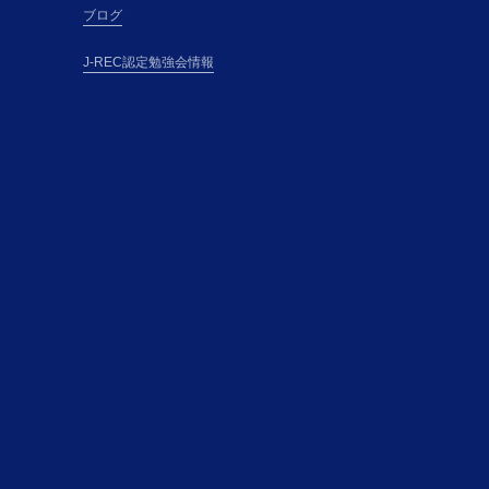
とします。
ブログ
所属団体」とい
う）、所属団体と
J-REC認定勉強会情報
のとします。
方法を電子メール
講申込の審査の結
して、本講座の受
下「本契約」とい
成立し、受講希望
ものとします。
プライバシーポリシ
過程において主催
用することができ
用においては、
み替えるものと
式会社FPコミュニ