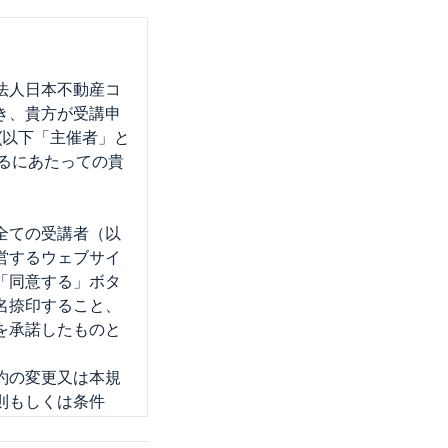
法人日本不動産コ
づき、貴方が受講申
(以下「主催者」と
するにあたっての貴
全ての受講者（以
運営するウェブサイ
「同意する」ボタ
名捺印すること、
を承諾したものと
約の変更又は本規
則もしくは条件
のとします。な