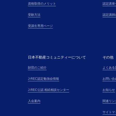
資格取得のメリット
認定講座
受験方法
認定講師
受講生専用ページ
日本不動産コミュニティーについて
その他
財団のご紹介
よくある
J-REC認定勉強会情報
お問い合
J-REC公認 相続相談センター
お知らせ
入会案内
関連リン
サイトマ