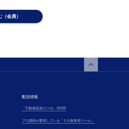
は条件を本サイトに
に通知した細則と
、当該変更規定又
む（会員）
加した場合には、
更規定および細則
用されます。
催者が提供する本
に承諾通知記載の
講料金表（以下、
を支払うものとし
配信情報
）は、本サイト上
「不動産投資のツボ」365問
に従って、受講の
・電話番号その他主
プロ講師が愛用している「５大集客用ツール」
（以下「登録情