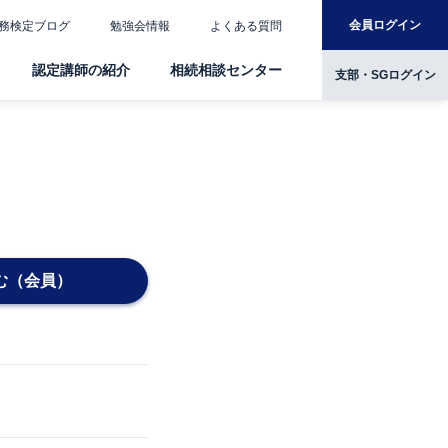
会員ログイン
務検定ブログ
勉強会情報
よくある質問
認定講師の紹介
相続相談センター
支部・SGログイン
む（会員）