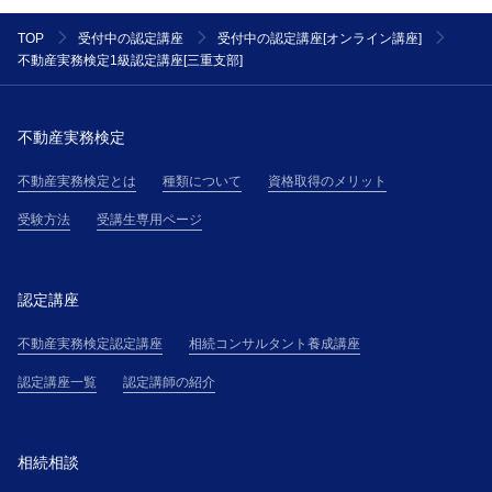
催者が受講者に通知した細則とみなして、主催者と受
講者の契約に適用します。但し、当該変更規定又は細
TOP
受付中の認定講座
受付中の認定講座[オンライン講座]
則が通知された後に、受講者が主催者の講座に参加し
不動産実務検定1級認定講座[三重支部]
た場合には、受講者は当該内容に同意したものとみな
され、当該変更規定および細則は、本規約の一部を構
成するものとして、受講者に適用されます。
不動産実務検定
第２条(提供サービス)
不動産実務検定とは
種類について
資格取得のメリット
受講者は、第３条で定める受講料金を対価として、主
催者が提供する本講座を受講できるものとします。
受験方法
受講生専用ページ
第３条(受講料金等)
受講者は、主催者が受講申込の承諾通知を受領後直ち
に承諾通知記載の方法により、本サイト上その他で主
認定講座
催者が掲示する受講料金表（以下、「受講料金表」と
不動産実務検定認定講座
相続コンサルタント養成講座
いう）に基づき算定される受講料金を支払うものとし
ます。
認定講座一覧
認定講師の紹介
第４条(本講座の申し込み)
１．本講座の受講希望者（以下「受講希望者」とい
う）は、本サイト上に掲載する手続、または主催者の
相続相談
定めるその他の手続に従って、受講の申込(以下「受講