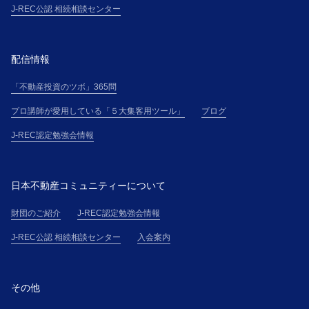
申込」という)を行ない、氏名・住所・電話番号その他
J-REC公認 相続相談センター
主催者の別途定める事項について、正確且つ最新の情
報（以下「登録情報」という）を申込書その他に記載
して提供するものとします。
配信情報
２．受講者が、本講座を勤務先等の所属団体（以下
「不動産投資のツボ」365問
「所属団体」という）を通じて申し込む場合（以下、
「団体申込」という）、所属団体と各受講者は、連帯
プロ講師が愛用している「５大集客用ツール」
ブログ
して、本規約に基づく義務を負うものとします。
J-REC認定勉強会情報
第５条(本講座受講申込の承諾)
１．主催者は、受講希望者に対して、受講料金の支払
方法を電子メールにて通知し、主催者が別途定める審
日本不動産コミュニティーについて
査基準に基づく受講申込の審査の結果、受講申込を承
諾しない場合には、受講希望者に対して、本講座の受
財団のご紹介
J-REC認定勉強会情報
講を承諾しない旨を通知するものとします。
J-REC公認 相続相談センター
入会案内
２．主催者と受講者間の本講座の提供に係る契約（以
下「本契約」という）は、受講料金全額の入金を確認
したときに有効に成立し、受講希望者は、本規約の定
その他
めに従い受講者たる資格を取得するものとします。
第６条(登録情報の使用)