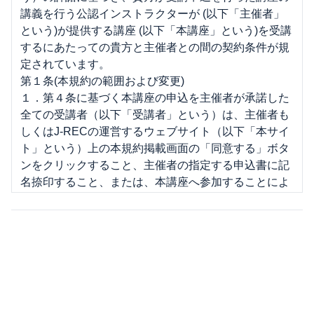
講義を行う公認インストラクターが (以下「主催者」
という)が提供する講座 (以下「本講座」という)を受講
するにあたっての貴方と主催者との間の契約条件が規
定されています。
第１条(本規約の範囲および変更)
１．第４条に基づく本講座の申込を主催者が承諾した
全ての受講者（以下「受講者」という）は、主催者も
しくはJ-RECの運営するウェブサイト（以下「本サイ
ト」という）上の本規約掲載画面の「同意する」ボタ
ンをクリックすること、主催者の指定する申込書に記
名捺印すること、または、本講座へ参加することによ
り、本規約の内容を承諾したものとみなされます。
２．主催者は、受講者に通知を行うことにより、本規
約の変更又は本規約の細則その他本規約に基づき受講
者に適用される規則もしくは条件（以下「細則」とい
う）の制定をすることができるものとします。なお、
J-RECが受講者に適用されるものとして規則又は条件
を本サイトに掲載した場合、その規則又は条件は、主