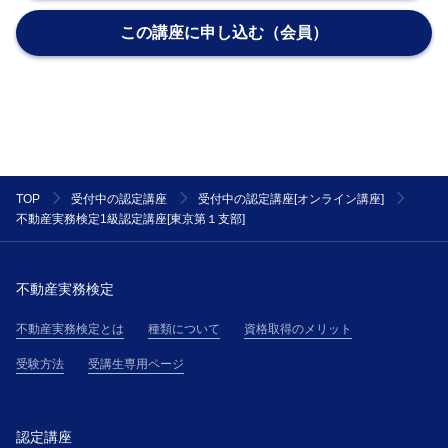
J-RECが受講者に適用されるものとして規則又は条件
この講座に申し込む（会員）
を本サイトに掲載した場合、その規則又は条件は、主
催者が受講者に通知した細則とみなして、主催者と受
講者の契約に適用します。但し、当該変更規定又は細
則が通知された後に、受講者が主催者の講座に参加し
た場合には、受講者は当該内容に同意したものとみな
され、当該変更規定および細則は、本規約の一部を構
成するものとして、受講者に適用されます。
TOP
受付中の認定講座
受付中の認定講座[オンライン講座]
第２条(提供サービス)
不動産実務検定1級認定講座[東京第１支部]
受講者は、第３条で定める受講料金を対価として、主
催者が提供する本講座を受講できるものとします。
第３条(受講料金等)
不動産実務検定
受講者は、主催者が受講申込の承諾通知を受領後直ち
に承諾通知記載の方法により、本サイト上その他で主
不動産実務検定とは
種類について
資格取得のメリット
催者が掲示する受講料金表（以下、「受講料金表」と
受験方法
受講生専用ページ
いう）に基づき算定される受講料金を支払うものとし
ます。
第４条(本講座の申し込み)
認定講座
１．本講座の受講希望者（以下「受講希望者」とい