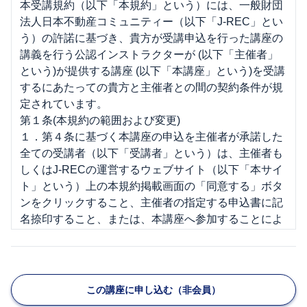
本受講規約（以下「本規約」という）には、一般財団
法人日本不動産コミュニティー（以下「J-REC」とい
う）の許諾に基づき、貴方が受講申込を行った講座の
講義を行う公認インストラクターが (以下「主催者」
という)が提供する講座 (以下「本講座」という)を受講
するにあたっての貴方と主催者との間の契約条件が規
定されています。
第１条(本規約の範囲および変更)
１．第４条に基づく本講座の申込を主催者が承諾した
全ての受講者（以下「受講者」という）は、主催者も
しくはJ-RECの運営するウェブサイト（以下「本サイ
ト」という）上の本規約掲載画面の「同意する」ボタ
ンをクリックすること、主催者の指定する申込書に記
名捺印すること、または、本講座へ参加することによ
り、本規約の内容を承諾したものとみなされます。
２．主催者は、受講者に通知を行うことにより、本規
約の変更又は本規約の細則その他本規約に基づき受講
者に適用される規則もしくは条件（以下「細則」とい
この講座に申し込む（非会員）
う）の制定をすることができるものとします。なお、