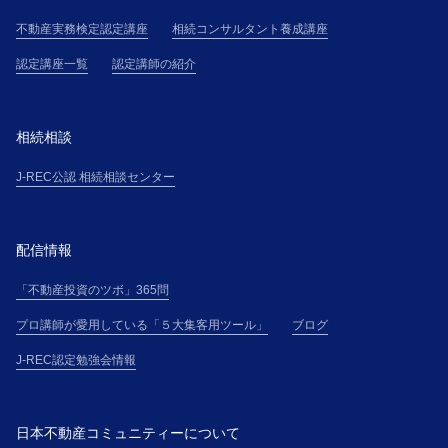
う）は、本サイト上に掲載する手続、または主催者の
不動産実務検定認定講座
相続コンサルタント養成講座
定めるその他の手続に従って、受講の申込(以下「受講
認定講座一覧
認定講師の紹介
申込」という)を行ない、氏名・住所・電話番号その他
主催者の別途定める事項について、正確且つ最新の情
報（以下「登録情報」という）を申込書その他に記載
相続相談
して提供するものとします。
２．受講者が、本講座を勤務先等の所属団体（以下
J-REC公認 相続相談センター
「所属団体」という）を通じて申し込む場合（以下、
「団体申込」という）、所属団体と各受講者は、連帯
して、本規約に基づく義務を負うものとします。
配信情報
第５条(本講座受講申込の承諾)
１．主催者は、受講希望者に対して、受講料金の支払
「不動産投資のツボ」365問
方法を電子メールにて通知し、主催者が別途定める審
プロ講師が愛用している「５大集客用ツール」
ブログ
査基準に基づく受講申込の審査の結果、受講申込を承
諾しない場合には、受講希望者に対して、本講座の受
J-REC認定勉強会情報
講を承諾しない旨を通知するものとします。
２．主催者と受講者間の本講座の提供に係る契約（以
下「本契約」という）は、受講料金全額の入金を確認
日本不動産コミュニティーについて