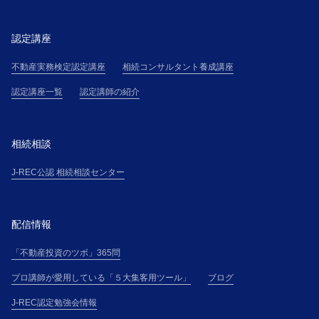
認定講座
不動産実務検定認定講座
相続コンサルタント養成講座
認定講座一覧
認定講師の紹介
相続相談
J-REC公認 相続相談センター
配信情報
「不動産投資のツボ」365問
プロ講師が愛用している「５大集客用ツール」
ブログ
J-REC認定勉強会情報