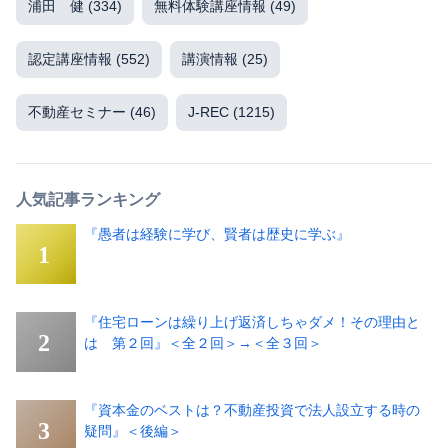
浦田 健
(334)
無料体験講座情報
(49)
認定講座情報
(552)
講演情報
(25)
不動産セミナー
(46)
J-REC
(1215)
人気記事ランキング
『愚者は経験に学び、賢者は歴史に学ぶ』
『住宅ローンは繰り上げ返済しちゃダメ！その理由と
は 第２回』＜全２回＞→＜全３回＞
『資本金のベストは？不動産投資で法人設立する時の
疑問』＜後編＞