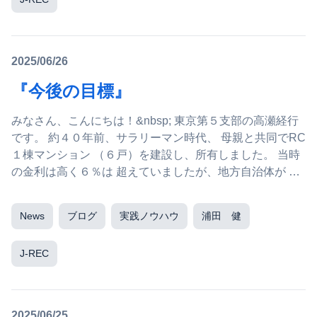
2025/06/26
『今後の目標』
みなさん、こんにちは！&nbsp; 東京第５支部の高瀬経行
です。 約４０年前、サラリーマン時代、 母親と共同でRC
１棟マンション （６戸）を建設し、所有しました。 当時
の金利は高く６％は 超えていましたが、地方自治体が 優
良住宅促...
News
ブログ
実践ノウハウ
浦田 健
J-REC
2025/06/25