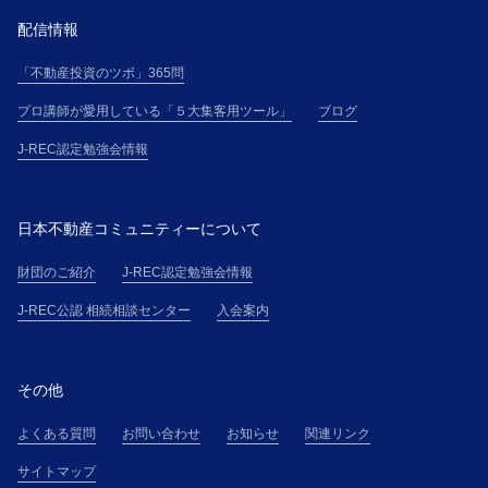
配信情報
「不動産投資のツボ」365問
プロ講師が愛用している「５大集客用ツール」
ブログ
J-REC認定勉強会情報
日本不動産コミュニティーについて
財団のご紹介
J-REC認定勉強会情報
J-REC公認 相続相談センター
入会案内
その他
よくある質問
お問い合わせ
お知らせ
関連リンク
サイトマップ