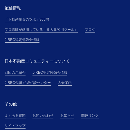
配信情報
「不動産投資のツボ」365問
プロ講師が愛用している「５大集客用ツール」
ブログ
J-REC認定勉強会情報
日本不動産コミュニティーについて
財団のご紹介
J-REC認定勉強会情報
J-REC公認 相続相談センター
入会案内
その他
よくある質問
お問い合わせ
お知らせ
関連リンク
サイトマップ