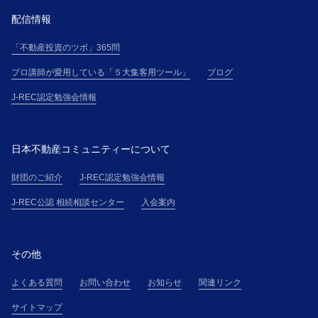
配信情報
「不動産投資のツボ」365問
プロ講師が愛用している「５大集客用ツール」
ブログ
J-REC認定勉強会情報
日本不動産コミュニティーについて
財団のご紹介
J-REC認定勉強会情報
J-REC公認 相続相談センター
入会案内
その他
よくある質問
お問い合わせ
お知らせ
関連リンク
サイトマップ