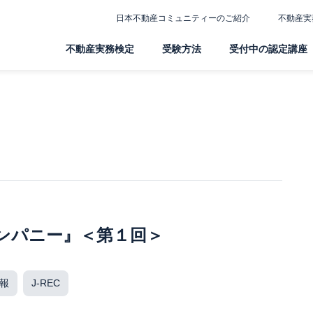
日本不動産コミュニティーのご紹介
不動産実
不動産実務検定
受験方法
受付中の認定講座
ンパニー』＜第１回＞
報
J-REC