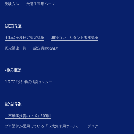
受験方法
受講生専用ページ
認定講座
不動産実務検定認定講座
相続コンサルタント養成講座
認定講座一覧
認定講師の紹介
相続相談
J-REC公認 相続相談センター
配信情報
「不動産投資のツボ」365問
プロ講師が愛用している「５大集客用ツール」
ブログ