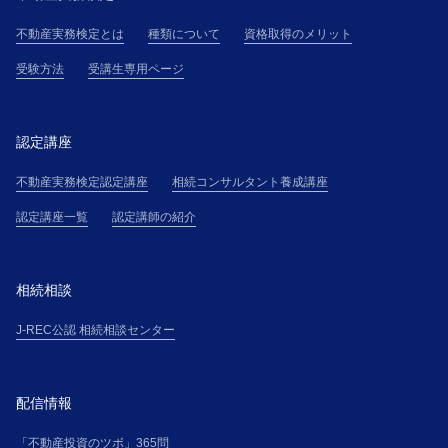
不動産実務検定とは
種類について
資格取得のメリット
受験方法
受講生専用ページ
認定講座
不動産実務検定認定講座
相続コンサルタント養成講座
認定講座一覧
認定講師の紹介
相続相談
J-REC公認 相続相談センター
配信情報
「不動産投資のツボ」365問