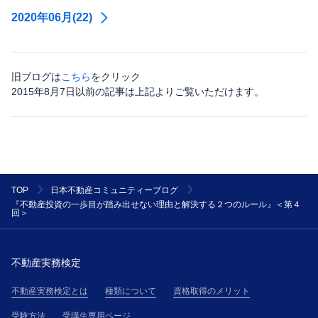
2020年06月(22)
旧ブログは
こちら
をクリック
2015年8月7日以前の記事は上記よりご覧いただけます。
TOP
日本不動産コミュニティーブログ
『不動産投資の一歩目が踏み出せない理由と解決する２つのルール』＜第４
回＞
不動産実務検定
不動産実務検定とは
種類について
資格取得のメリット
受験方法
受講生専用ページ