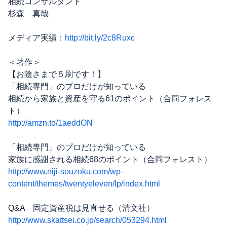
相続コンサルタント
杉森 真哉
メディア実績：
http://bit.ly/2c8Ruxc
＜著作＞
【お陰さまで５刷です！】
「相続専門」のプロだけが知っている
相続から家族と資産を守る61のポイント（合同フォレス
ト）
http://amzn.to/1aeddON
「相続専門」のプロだけが知っている
家族に感謝される相続68のポイント（合同フォレスト）
http://www.niji-souzoku.com/wp-
content/themes/twentyeleven/lp/index.html
Q&A 固定資産税は見直せる（清文社）
http://www.skattsei.co.jp/search/053294.html