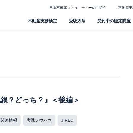
日本不動産コミュニティーのご紹介
不動産実
不動産実務検定
受験方法
受付中の認定講座
地銀？どっち？』＜後編＞
産関連情報
実践ノウハウ
J-REC