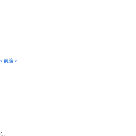
＜前編＞
て、