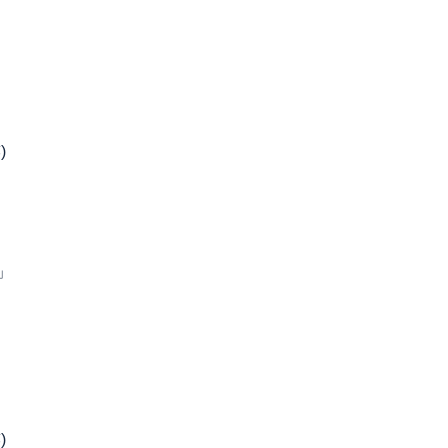
)
」
)