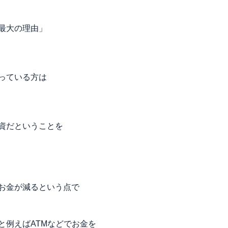
最大の理由」
っている方は
資だということを
お金が減るという点で
と例えばATMなどでお金を