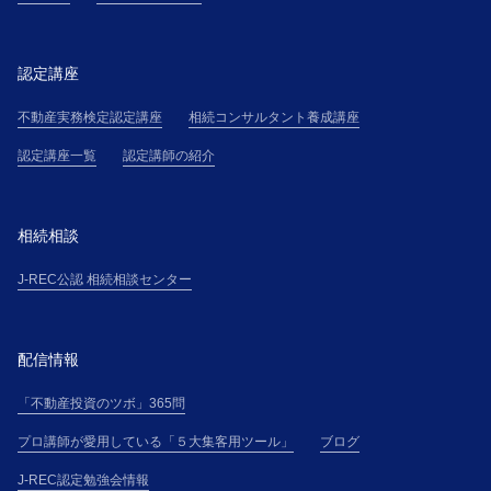
認定講座
不動産実務検定認定講座
相続コンサルタント養成講座
認定講座一覧
認定講師の紹介
相続相談
J-REC公認 相続相談センター
配信情報
「不動産投資のツボ」365問
プロ講師が愛用している「５大集客用ツール」
ブログ
J-REC認定勉強会情報