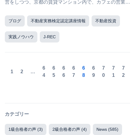
営をしつつ、京都の賃貸マンション内で、カフェの営業も
しています。 大家さんは不動...
ブログ
不動産実務検定認定講座情報
不動産投資
実践ノウハウ
J-REC
6
6
6
6
6
6
7
7
7
1
2
…
4
5
6
7
8
9
0
1
2
カテゴリー
1級合格者の声
(3)
2級合格者の声
(4)
News
(585)