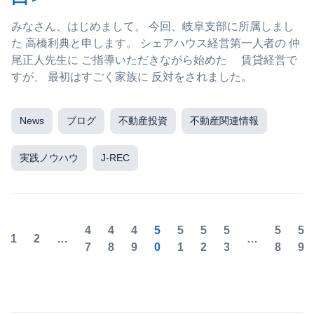
みなさん、はじめまして。 今回、岐阜支部に所属しまし
た 高橋利典と申します。 シェアハウス経営第一人者の 仲
尾正人先生に ご指導いただきながら始めた 賃貸経営で
すが、 最初はすごく家族に 反対をされました。
News
ブログ
不動産投資
不動産関連情報
実践ノウハウ
J-REC
4
4
4
5
5
5
5
5
5
1
2
…
…
7
8
9
0
1
2
3
8
9