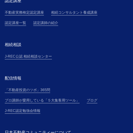
認定講座
不動産実務検定認定講座
相続コンサルタント養成講座
認定講座一覧
認定講師の紹介
相続相談
J-REC公認 相続相談センター
配信情報
「不動産投資のツボ」365問
プロ講師が愛用している「５大集客用ツール」
ブログ
J-REC認定勉強会情報
日本不動産コミュニティーについて