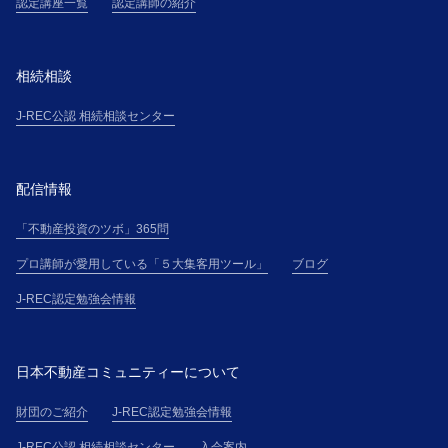
認定講座一覧
認定講師の紹介
相続相談
J-REC公認 相続相談センター
配信情報
「不動産投資のツボ」365問
プロ講師が愛用している「５大集客用ツール」
ブログ
J-REC認定勉強会情報
日本不動産コミュニティーについて
財団のご紹介
J-REC認定勉強会情報
J-REC公認 相続相談センター
入会案内